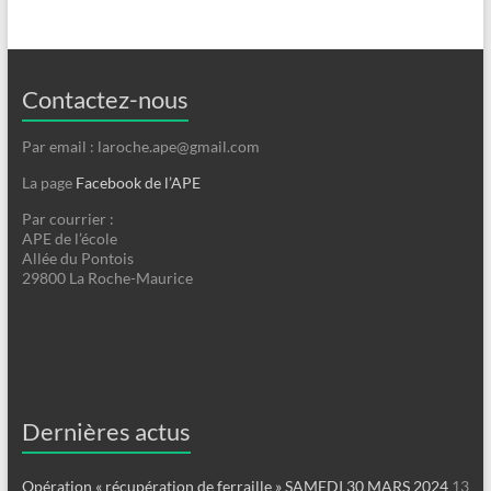
Contactez-nous
Par email : laroche.ape@gmail.com
La page
Facebook de l’APE
Par courrier :
APE de l’école
Allée du Pontois
29800 La Roche-Maurice
Dernières actus
Opération « récupération de ferraille » SAMEDI 30 MARS 2024
13