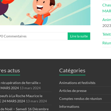
Chas
MAR
Anim
202
Télé
0 Commentaires
Lire la suite
Réun
es actus
Catégories
récupération de ferraille »
Animations et festivités
 MARS 2024
13 mars 2024
Articles de presse
oeufs à La Roche Maurice le
Comptes rendus de réunion
 24 MARS 2024
13 mars 2024
Informations
 de Noël – Samedi 16 Décembre