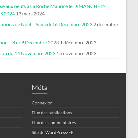
se aux oeufs à La Roche Maurice le DIMANCHE 24
S 2024
13 mars 2024
ations de Noël – Samedi 16 Décembre 2023
2 décembre
3
thon – 8 et 9 Décembre 2023
1 décembre 2023
ion du 14 Novembre 2023
15 novembre 2023
Méta
Connexion
Flux des publications
Flux des commentaires
Site de WordPress-FR