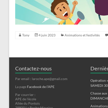
Tony
4 juin 2023
Animations et festivités
Contactez-nous
Dernièr
Par email : laroche.ape@gmail.com
Opération « 
SAMEDI 30
La page
Facebook de l’APE
Chasse aux 
Par courrier :
DIMANCHE
APE de l’école
Allée du Pontois
Animations
29800 La Roche-Maurice