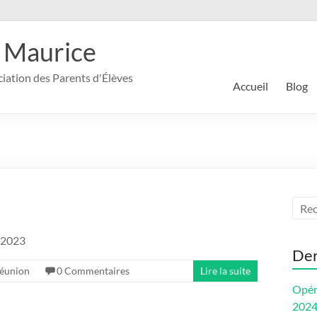
 Maurice
ociation des Parents d'Élèves
Accueil
Blog
 2023
Der
réunion
0 Commentaires
Lire la suite
Opér
202