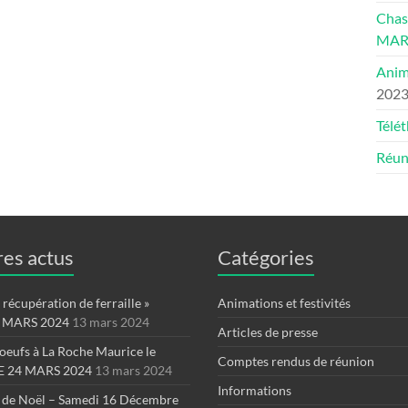
Chas
MAR
Anim
202
Télé
Réun
es actus
Catégories
récupération de ferraille »
Animations et festivités
 MARS 2024
13 mars 2024
Articles de presse
oeufs à La Roche Maurice le
Comptes rendus de réunion
 24 MARS 2024
13 mars 2024
Informations
 de Noël – Samedi 16 Décembre