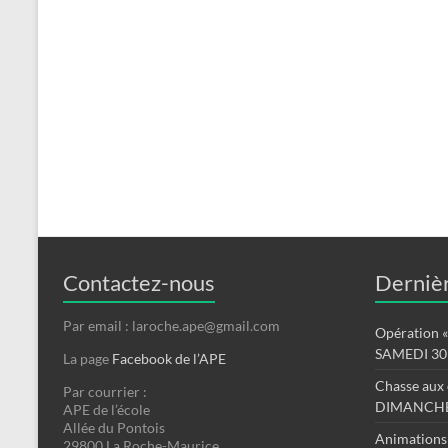
Contactez-nous
Dernièr
Par email : laroche.ape@gmail.com
Opération « 
SAMEDI 30
La page
Facebook de l’APE
Chasse aux 
Par courrier :
DIMANCHE
APE de l’école
Allée du Pontois
Animations
29800 La Roche-Maurice