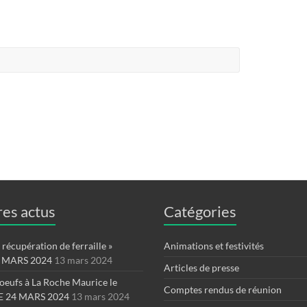
es actus
Catégories
récupération de ferraille »
Animations et festivités
 MARS 2024
13 mars 2024
Articles de presse
oeufs à La Roche Maurice le
Comptes rendus de réunion
 24 MARS 2024
13 mars 2024