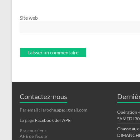
Site web
Contactez-nous
Dernièr
Par email : laroche.ape@gmail.com
Opération « 
SAMEDI 30
La page
Facebook de l’APE
Chasse aux 
Par courrier :
DIMANCHE
APE de l’école