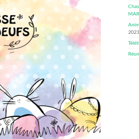
Chas
MAR
Anim
202
Télé
Réun