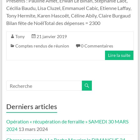
Présents : Pauline Amet, Erwan Le Bihan, Stéphanie Laot,
Cécilia Baudu, Lisa Cluzel, Emmanuel Cabic, Etienne Laffay,
Tony Hermite, Karen Hascoët, Céline Abily, Claire Burgaud
Bilan fête de NoëlTotal des dépenses = 2300
Tony
21 janvier 2019
Comptes rendus de réunion
0 Commentaires
Lire la suite
Derniers articles
Opération « récupération de ferraille » SAMEDI 30 MARS
2024
13 mars 2024
Chasse aux oeufs à La Roche Maurice le DIMANCHE 24