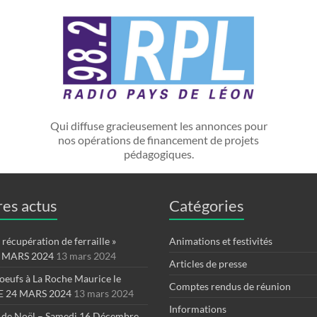
Qui diffuse gracieusement les annonces pour
nos opérations de financement de projets
pédagogiques.
es actus
Catégories
récupération de ferraille »
Animations et festivités
 MARS 2024
13 mars 2024
Articles de presse
oeufs à La Roche Maurice le
Comptes rendus de réunion
 24 MARS 2024
13 mars 2024
Informations
 de Noël – Samedi 16 Décembre