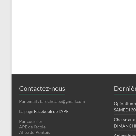
Contactez-nous
Dernièr
Par email : laroche.ape@gmail.com
Opération « 
SAMEDI 30
La page
Facebook de l’APE
Chasse aux 
Par courrier :
DIMANCHE
APE de l’école
Allée du Pontois
Animations