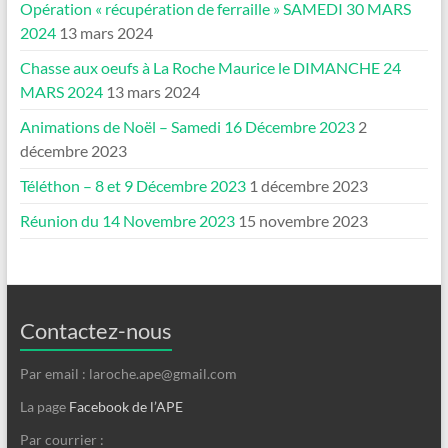
Opération « récupération de ferraille » SAMEDI 30 MARS
2024
13 mars 2024
Chasse aux oeufs à La Roche Maurice le DIMANCHE 24
MARS 2024
13 mars 2024
Animations de Noël – Samedi 16 Décembre 2023
2
décembre 2023
Téléthon – 8 et 9 Décembre 2023
1 décembre 2023
Réunion du 14 Novembre 2023
15 novembre 2023
Contactez-nous
Par email : laroche.ape@gmail.com
La page
Facebook de l’APE
Par courrier :