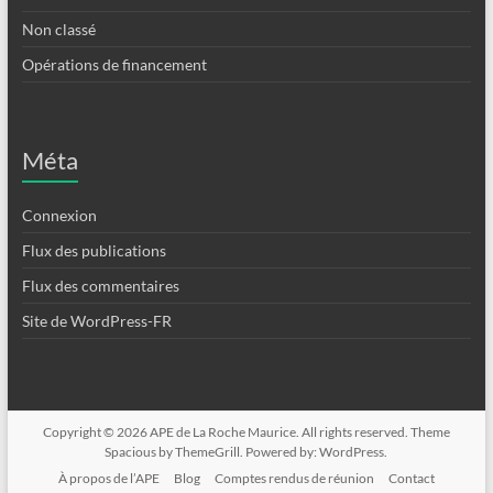
Non classé
Opérations de financement
Méta
Connexion
Flux des publications
Flux des commentaires
Site de WordPress-FR
Copyright © 2026
APE de La Roche Maurice
. All rights reserved. Theme
Spacious
by ThemeGrill. Powered by:
WordPress
.
À propos de l’APE
Blog
Comptes rendus de réunion
Contact