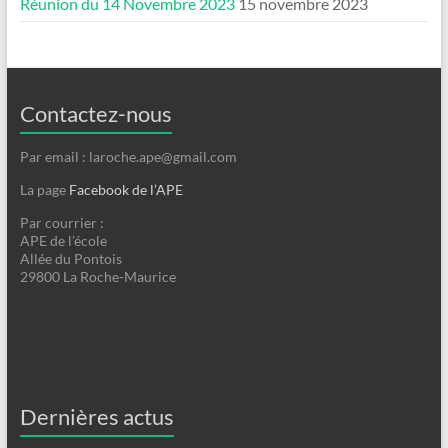
Réunion du 14 Novembre 2023
15 novembre 2023
Contactez-nous
Par email : laroche.ape@gmail.com
La page
Facebook de l’APE
Par courrier :
APE de l’école
Allée du Pontois
29800 La Roche-Maurice
Dernières actus