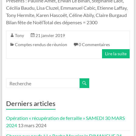
Présents : Pauline Amet, Erwan Le Bihan, Stéphanie Laot,
Cécilia Baudu, Lisa Cluzel, Emmanuel Cabic, Etienne Laffay,
Tony Hermite, Karen Hascoët, Céline Abily, Claire Burgaud
Bilan fête de NoëlTotal des dépenses = 2300
Tony
21 janvier 2019
Comptes rendus de réunion
0 Commentaires
Lire la suite
Derniers articles
Opération « récupération de ferraille » SAMEDI 30 MARS
2024
13 mars 2024
Chasse aux oeufs à La Roche Maurice le DIMANCHE 24