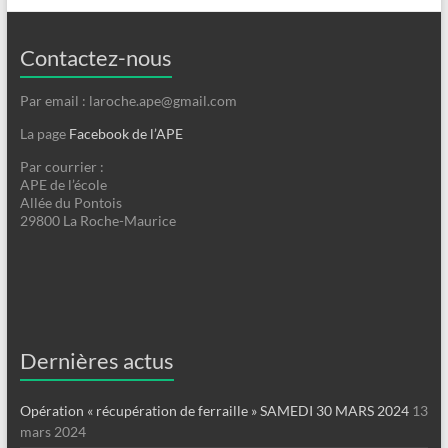
Contactez-nous
Par email : laroche.ape@gmail.com
La page
Facebook de l’APE
Par courrier :
APE de l’école
Allée du Pontois
29800 La Roche-Maurice
Dernières actus
Opération « récupération de ferraille » SAMEDI 30 MARS 2024
13
mars 2024