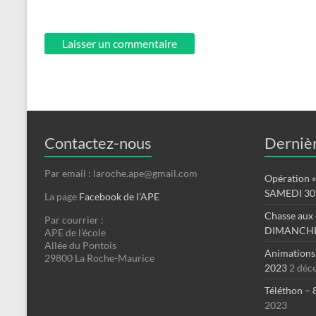
Contactez-nous
Dernièr
Par email : laroche.ape@gmail.com
Opération « 
SAMEDI 30
La page
Facebook de l’APE
Chasse aux 
Par courrier :
DIMANCHE
APE de l’école
Allée du Pontois
Animations
29800 La Roche-Maurice
2023
2 déc
Téléthon – 
2023