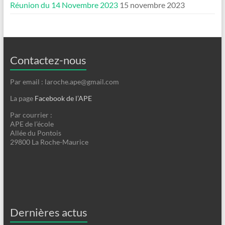
Réunion du 14 Novembre 2023
15 novembre 2023
Contactez-nous
Par email : laroche.ape@gmail.com
La page
Facebook de l’APE
Par courrier :
APE de l’école
Allée du Pontois
29800 La Roche-Maurice
Dernières actus