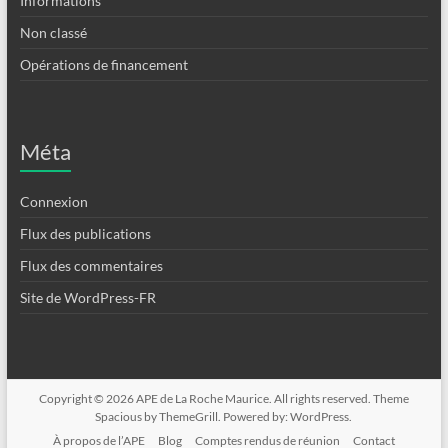
Informations
Non classé
Opérations de financement
Méta
Connexion
Flux des publications
Flux des commentaires
Site de WordPress-FR
Copyright © 2026
APE de La Roche Maurice
. All rights reserved. Theme
Spacious
by ThemeGrill. Powered by:
WordPress
.
À propos de l’APE
Blog
Comptes rendus de réunion
Contact